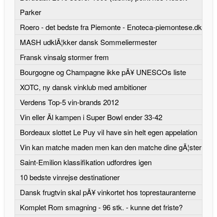
Parker
Roero - det bedste fra Piemonte - Enoteca-piemontese.dk
MASH udklÃ¦kker dansk Sommeliermester
Fransk vinsalg stormer frem
Bourgogne og Champagne ikke pÃ¥ UNESCOs liste
XOTC, ny dansk vinklub med ambitioner
Verdens Top-5 vin-brands 2012
Vin eller Ãl kampen i Super Bowl ender 33-42
Bordeaux slottet Le Puy vil have sin helt egen appelation
Vin kan matche maden men kan den matche dine gÃ¦ster
Saint-Emilion klassifikation udfordres igen
10 bedste vinrejse destinationer
Dansk frugtvin skal pÃ¥ vinkortet hos toprestauranterne
Komplet Rom smagning - 96 stk. - kunne det friste?