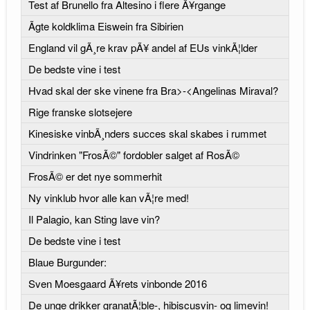
Test af Brunello fra Altesino i flere Ã¥rgange
Ãgte koldklima Eiswein fra Sibirien
England vil gÃ¸re krav pÃ¥ andel af EUs vinkÃ¦lder
De bedste vine i test
Hvad skal der ske vinene fra Bra>-<Angelinas Miraval?
Rige franske slotsejere
Kinesiske vinbÃ¸nders succes skal skabes i rummet
Vindrinken "FrosÃ©" fordobler salget af RosÃ©
FrosÃ© er det nye sommerhit
Ny vinklub hvor alle kan vÃ¦re med!
Il Palagio, kan Sting lave vin?
De bedste vine i test
Blaue Burgunder:
Sven Moesgaard Ã¥rets vinbonde 2016
De unge drikker granatÃ¦ble-, hibiscusvin- og limevin!