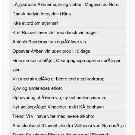
LÃ¸gismose Ã¥bner butik og vinbar i Magasin du Nord
Dansk hedvin forgyldes i Kina
Ikke et ord om stjerner!
Kurt Russell laver vin med dansk vinmager
Antonio Banderas kan ogsÃ¥ lave vin
Opbevar Ã¥ben vin uden prop i 10 dage
Finanskrisen afblÃ¦st, Champagnepropperne sprÃ¦nger
igen
Vin med skruelÃ¥g er bedre end med korkprop
Sjov og anderledes etiket
Opbevaring af Ã¥ben vin, ny opfindelse viser vej
Nyt actionprÃ¦get Vincenter midt i KÃ¸benhavn
Trend: Vi vil have vine med lavere alkohol
Anmeldelse af 3 favorit vine fra Valtenesi ved GardasÃ¸en
Trend: Sauvignon Blanc er det nye sort i England