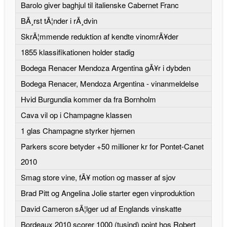
Barolo giver baghjul til italienske Cabernet Franc
BÃ¸rst tÃ¦nder i rÃ¸dvin
SkrÃ¦mmende reduktion af kendte vinomrÃ¥der
1855 klassifikationen holder stadig
Bodega Renacer Mendoza Argentina gÃ¥r i dybden
Bodega Renacer, Mendoza Argentina - vinanmeldelse
Hvid Burgundia kommer da fra Bornholm
Cava vil op i Champagne klassen
1 glas Champagne styrker hjernen
Parkers score betyder +50 millioner kr for Pontet-Canet
2010
Smag store vine, fÃ¥ motion og masser af sjov
Brad Pitt og Angelina Jolie starter egen vinproduktion
David Cameron sÃ¦lger ud af Englands vinskatte
Bordeaux 2010 scorer 1000 (tusind) point hos Robert