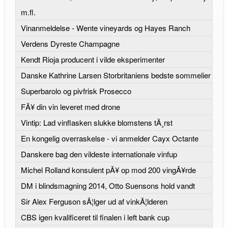
m.fl.
Vinanmeldelse - Wente vineyards og Hayes Ranch
Verdens Dyreste Champagne
Kendt Rioja producent i vilde eksperimenter
Danske Kathrine Larsen Storbritaniens bedste sommelier
Superbarolo og pivfrisk Prosecco
FÃ¥ din vin leveret med drone
Vintip: Lad vinflasken slukke blomstens tÃ¸rst
En kongelig overraskelse - vi anmelder Cayx Octante
Danskere bag den vildeste internationale vinfup
Michel Rolland konsulent pÃ¥ op mod 200 vingÃ¥rde
DM i blindsmagning 2014, Otto Suensons hold vandt
Sir Alex Ferguson sÃ¦lger ud af vinkÃ¦lderen
CBS igen kvalificeret til finalen i left bank cup