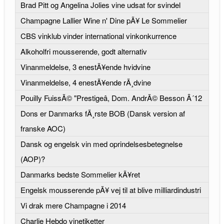
Brad Pitt og Angelina Jolies vine udsat for svindel
Champagne Lallier Wine n' Dine pÃ¥ Le Sommelier
CBS vinklub vinder international vinkonkurrence
Alkoholfri mousserende, godt alternativ
Vinanmeldelse, 3 enestÃ¥ende hvidvine
Vinanmeldelse, 4 enestÃ¥ende rÃ¸dvine
Pouilly FuissÃ© "Prestigeâ, Dom. AndrÃ© Besson Â´12
Dons er Danmarks fÃ¸rste BOB (Dansk version af
franske AOC)
Dansk og engelsk vin med oprindelsesbetegnelse
(AOP)?
Danmarks bedste Sommelier kÃ¥ret
Engelsk mousserende pÃ¥ vej til at blive milliardindustri
Vi drak mere Champagne i 2014
Charlie Hebdo vinetiketter