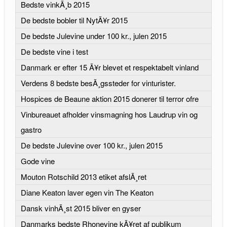
Bedste vinkÃ¸b 2015
De bedste bobler til NytÃ¥r 2015
De bedste Julevine under 100 kr., julen 2015
De bedste vine i test
Danmark er efter 15 Ã¥r blevet et respektabelt vinland
Verdens 8 bedste besÃ¸gssteder for vinturister.
Hospices de Beaune aktion 2015 donerer til terror ofre
Vinbureauet afholder vinsmagning hos Laudrup vin og
gastro
De bedste Julevine over 100 kr., julen 2015
Gode vine
Mouton Rotschild 2013 etiket afslÃ¸ret
Diane Keaton laver egen vin The Keaton
Dansk vinhÃ¸st 2015 bliver en gyser
Danmarks bedste Rhonevine kÃ¥ret af publikum