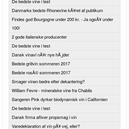
De bedste vine i test
Danmarks bedste Rhonevine kÃ¥ret af publikum
Findes god Bourgogne under 200 kr. - Ja ogsÃ¥ under
100!
2 gode italienske producenter
De bedste vine i test
Dansk vinavl nÃ¥r nye hÃ¸jder
Bedste grillvin sommeren 2017
Bedste rosÃ© sommeren 2017
Smager vinen bedre efter dekantering?
William Fevre - mineralske vine fra Chablis
Sangeren Pink dyrker biodynamisk vin i Californien
De bedste vine i test
Dansk firma afliver propsmag i vin
Varedeklaration af vin pÃ¥ vej, eller?