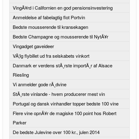
VingÃ¥rd i Californien en god pensionsinvestering
Anmeldelse af fabelagtig flot Portvin
Bedste mousserende til kransekagen
Bedste Champagne og mousserende til NytÃ¥r
Vingadget gaveideer
VÃ¦lg flybillet ud fra selskabets vinkort
Danmark er verdens stÃ¸rste importÃ¸r af Alsace
Riesling
Vi anmelder gode rÃ¸dvine
StÃ¸rste vinlande - hvem producerer mest vin
Portugal og dansk vinhandler topper bedste 100 vine
Flere vine opnÃ¥r de magiske 100 point hos Robert
Parker
De bedste Julevine over 100 kr., julen 2014