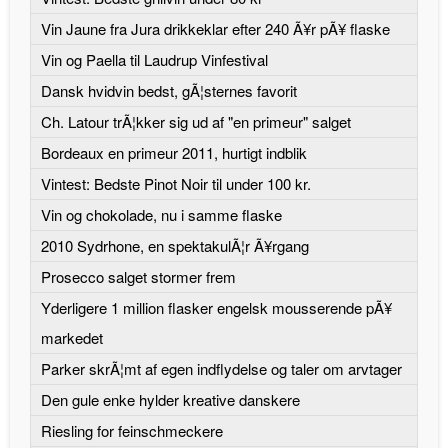
Vin Jaune fra Jura drikkeklar efter 240 Ã¥r pÃ¥ flaske
Vin og Paella til Laudrup Vinfestival
Dansk hvidvin bedst, gÃ¦sternes favorit
Ch. Latour trÃ¦kker sig ud af "en primeur" salget
Bordeaux en primeur 2011, hurtigt indblik
Vintest: Bedste Pinot Noir til under 100 kr.
Vin og chokolade, nu i samme flaske
2010 Sydrhone, en spektakulÃ¦r Ã¥rgang
Prosecco salget stormer frem
Yderligere 1 million flasker engelsk mousserende pÃ¥
markedet
Parker skrÃ¦mt af egen indflydelse og taler om arvtager
Den gule enke hylder kreative danskere
Riesling for feinschmeckere