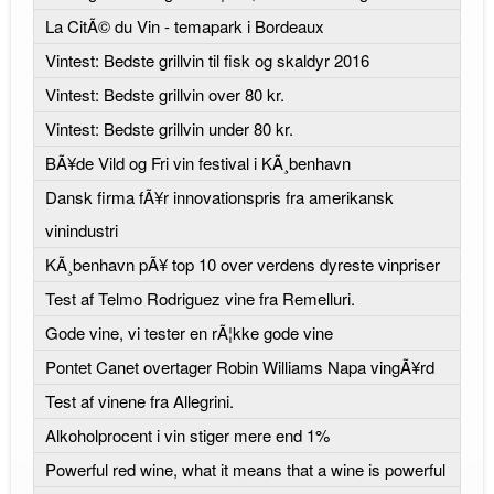
La CitÃ© du Vin - temapark i Bordeaux
Vintest: Bedste grillvin til fisk og skaldyr 2016
Vintest: Bedste grillvin over 80 kr.
Vintest: Bedste grillvin under 80 kr.
BÃ¥de Vild og Fri vin festival i KÃ¸benhavn
Dansk firma fÃ¥r innovationspris fra amerikansk
vinindustri
KÃ¸benhavn pÃ¥ top 10 over verdens dyreste vinpriser
Test af Telmo Rodriguez vine fra Remelluri.
Gode vine, vi tester en rÃ¦kke gode vine
Pontet Canet overtager Robin Williams Napa vingÃ¥rd
Test af vinene fra Allegrini.
Alkoholprocent i vin stiger mere end 1%
Powerful red wine, what it means that a wine is powerful