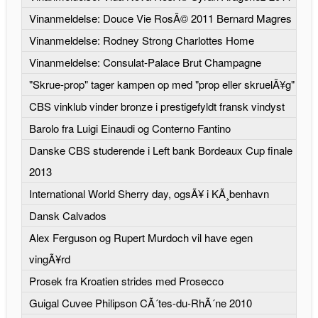
Vinanmeldelse: Douce Vie RosÃ© 2011 Bernard Magres
Vinanmeldelse: Rodney Strong Charlottes Home
Vinanmeldelse: Consulat-Palace Brut Champagne
"Skrue-prop" tager kampen op med "prop eller skruelÃ¥g"
CBS vinklub vinder bronze i prestigefyldt fransk vindyst
Barolo fra Luigi Einaudi og Conterno Fantino
Danske CBS studerende i Left bank Bordeaux Cup finale
2013
International World Sherry day, ogsÃ¥ i KÃ¸benhavn
Dansk Calvados
Alex Ferguson og Rupert Murdoch vil have egen
vingÃ¥rd
Prosek fra Kroatien strides med Prosecco
Guigal Cuvee Philipson CÃ´tes-du-RhÃ´ne 2010