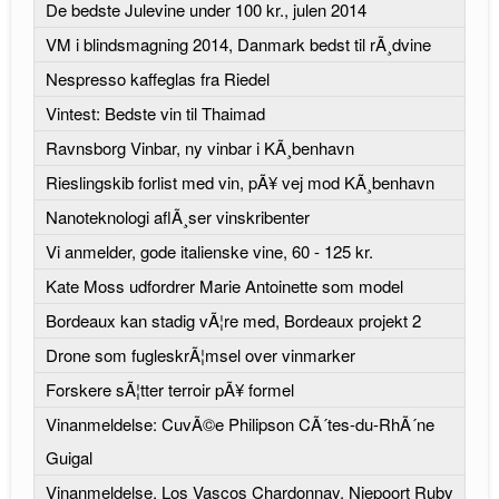
De bedste Julevine under 100 kr., julen 2014
VM i blindsmagning 2014, Danmark bedst til rÃ¸dvine
Nespresso kaffeglas fra Riedel
Vintest: Bedste vin til Thaimad
Ravnsborg Vinbar, ny vinbar i KÃ¸benhavn
Rieslingskib forlist med vin, pÃ¥ vej mod KÃ¸benhavn
Nanoteknologi aflÃ¸ser vinskribenter
Vi anmelder, gode italienske vine, 60 - 125 kr.
Kate Moss udfordrer Marie Antoinette som model
Bordeaux kan stadig vÃ¦re med, Bordeaux projekt 2
Drone som fugleskrÃ¦msel over vinmarker
Forskere sÃ¦tter terroir pÃ¥ formel
Vinanmeldelse: CuvÃ©e Philipson CÃ´tes-du-RhÃ´ne
Guigal
Vinanmeldelse, Los Vascos Chardonnay, Niepoort Ruby