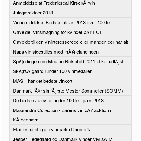
Anmeldelse af Frederiksdal KirsebÃ¦rvin
Julegaveideer 2013
Vinanmeldelse: Bedste julevin 2013 over 100 kr.
Gaveide: Vinsmagning for kvinder pÃ¥ FOF
Gaveide til den vininteresserede eller manden der har alt
Napa vin sidestilles med mÃ¥nelandingen
SpÃ¦ndingen om Mouton Rotschild 2011 etiket udlÃ¸st
SkÃ¦rsÃ¸gaard runder 100 vinmedaljer
MASH har det bedste vinkort
Danmark fÃ¥r sin fÃ¸rste Mester Sommelier (SOMM)
De bedste Julevine under 100 kr., julen 2013
Massandra Collection - Zarens vin pÃ¥ auktion i
KÃ¸benhavn
Etablering af egen vinmark i Danmark
Jesper Hedegaard og Danmark vinder VM sÃ¸lv i