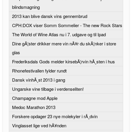
blindsmagning
2013 kan blive dansk vins gennembrud
CPH:DOX viser Somm Sommelier - The new Rock Stars
The World of Wine Atlas nu i 7. udgave og til Ipad
Dine gÃ¦ster drikker mere vin nÃ¥r du skÃ¦nker i store
glas
Frederiksdals Gods melder kirsebÃ¦rvin hÃ¸sten i hus
Rhonefestivallen fylder rundt
Dansk vinhÃ¸st 2013 i gang
Ungarske vine tilbage i verdenseliten!
Champagne mod Apple
Medoc Marathon 2013
Forskere opdager 23 nye molekyler i rÃ¸dvin
Vinglasset lige ved hÃ¥nden