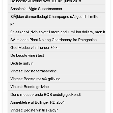
De bedste Julevine over 120 kr., julen 2018
Sassicaia, Ã¦gte Supertoscaner
SjÃ¦lden diamantbelagt Champagne sÃ¦lges til 1 million
kr.
2 flasker rÃ¸dvin solgt til mere end 1 million dollars, men k
SÃ¦rklasse Pinot Noir og Chardonnay fra Patagonien
God Medoc vin til under 80 kr.
De bedste vine i test
Bedste grillvin
Vintest: Bedste terrassevine.
Vintest: Bedste rosÃ© grillvine
Vintest: Bedste grillvine
Dons mousserende BOB endelig godkendt
Anmeldelse af Bollinger RD 2004
Vintest: Bedste vin til skaldyr