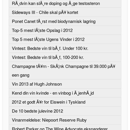
RÃ¸dvin kan slÃ¸re doping og Ã¸ge testosteron
Sideways III - Chile skal pÃ¥ kortet
Ponet Canet fÃ¸rst med biodynamisk lagring
Top-5 mest lÃ¦ste Opslag i 2012
Top 5 mest lÃ¦ste Ugens Vinder i 2012
Vintest: Bedste vin til bÃ¸f. Under 100 kr.
Vintest: Bedste vin til bÃ¸f, 100-200 kr.
Champagne tÃ¥rn - SkÃ¦nk Champagne til 39.000 pÃ¥
een gang
Vin 2013 af Hugh Johnson
Kend din vin kvinde - en vinbog i Ã¸jenhÃ¸jd
2012 et godt Ã¥r for Eiswein i Tyskland
De 10 bedste julevine 2012
Vinanmeldelse: Niepoort Reserve Ruby
Robert Parker og The Wine Advocate ekspanderer