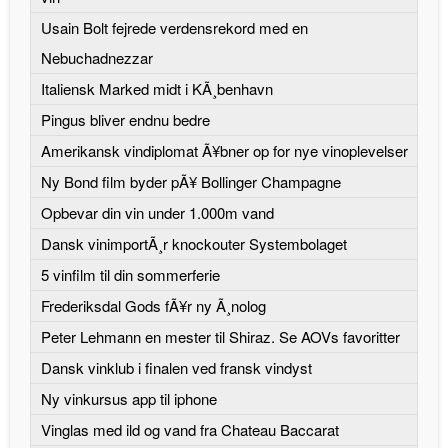
Usain Bolt fejrede verdensrekord med en
Nebuchadnezzar
Italiensk Marked midt i KÃ¸benhavn
Pingus bliver endnu bedre
Amerikansk vindiplomat Ã¥bner op for nye vinoplevelser
Ny Bond film byder pÃ¥ Bollinger Champagne
Opbevar din vin under 1.000m vand
Dansk vinimportÃ¸r knockouter Systembolaget
5 vinfilm til din sommerferie
Frederiksdal Gods fÃ¥r ny Ã¸nolog
Peter Lehmann en mester til Shiraz. Se AOVs favoritter
Dansk vinklub i finalen ved fransk vindyst
Ny vinkursus app til iphone
Vinglas med ild og vand fra Chateau Baccarat