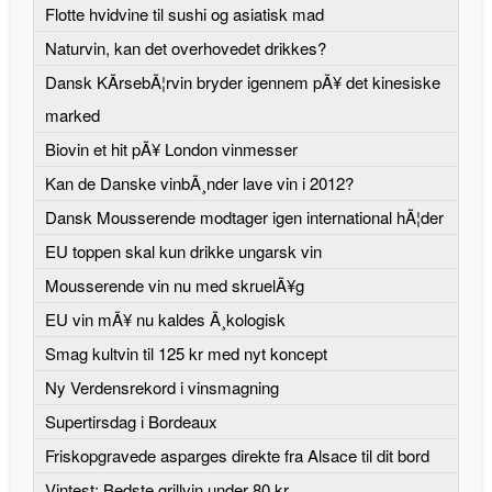
Flotte hvidvine til sushi og asiatisk mad
Naturvin, kan det overhovedet drikkes?
Dansk KÃ­rsebÃ¦rvin bryder igennem pÃ¥ det kinesiske
marked
Biovin et hit pÃ¥ London vinmesser
Kan de Danske vinbÃ¸nder lave vin i 2012?
Dansk Mousserende modtager igen international hÃ¦der
EU toppen skal kun drikke ungarsk vin
Mousserende vin nu med skruelÃ¥g
EU vin mÃ¥ nu kaldes Ã¸kologisk
Smag kultvin til 125 kr med nyt koncept
Ny Verdensrekord i vinsmagning
Supertirsdag i Bordeaux
Friskopgravede asparges direkte fra Alsace til dit bord
Vintest: Bedste grillvin under 80 kr